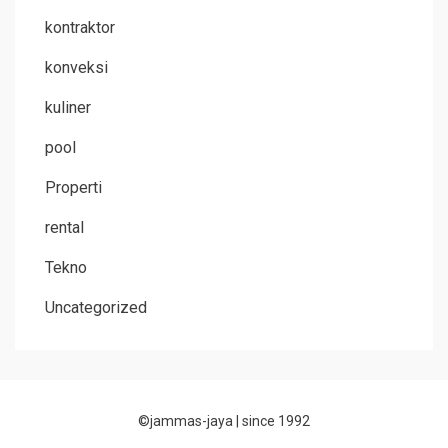
kontraktor
konveksi
kuliner
pool
Properti
rental
Tekno
Uncategorized
©jammas-jaya |
since 1992
Allium Theme by
TemplateLens
⋅
Powered by
WordPress