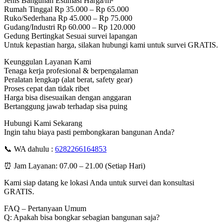
Jenis Bangunan Estimasi Harga/m²
Rumah Tinggal Rp 35.000 – Rp 65.000
Ruko/Sederhana Rp 45.000 – Rp 75.000
Gudang/Industri Rp 60.000 – Rp 120.000
Gedung Bertingkat Sesuai survei lapangan
Untuk kepastian harga, silakan hubungi kami untuk survei GRATIS.
Keunggulan Layanan Kami
Tenaga kerja profesional & berpengalaman
Peralatan lengkap (alat berat, safety gear)
Proses cepat dan tidak ribet
Harga bisa disesuaikan dengan anggaran
Bertanggung jawab terhadap sisa puing
Hubungi Kami Sekarang
Ingin tahu biaya pasti pembongkaran bangunan Anda?
📞 WA dahulu :
6282266164853
⏰ Jam Layanan: 07.00 – 21.00 (Setiap Hari)
Kami siap datang ke lokasi Anda untuk survei dan konsultasi
GRATIS.
FAQ – Pertanyaan Umum
Q: Apakah bisa bongkar sebagian bangunan saja?