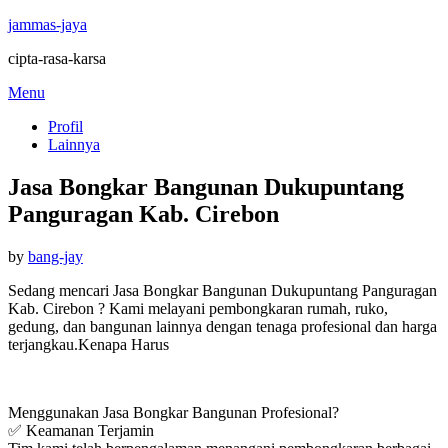
jammas-jaya
cipta-rasa-karsa
Skip
Menu
to
Profil
content
Lainnya
Jasa Bongkar Bangunan Dukupuntang
Panguragan Kab. Cirebon
Posted
by
bang-jay
on
Sedang mencari Jasa Bongkar Bangunan Dukupuntang Panguragan
Kab. Cirebon ? Kami melayani pembongkaran rumah, ruko,
gedung, dan bangunan lainnya dengan tenaga profesional dan harga
terjangkau.Kenapa Harus
Menggunakan Jasa Bongkar Bangunan Profesional?
✅ Keamanan Terjamin