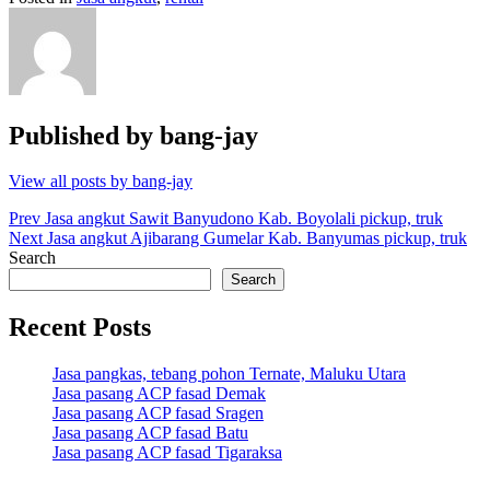
Published by
bang-jay
View all posts by bang-jay
Post
Prev
Jasa angkut Sawit Banyudono Kab. Boyolali pickup, truk
Next
Jasa angkut Ajibarang Gumelar Kab. Banyumas pickup, truk
navigation
Search
Search
Recent Posts
Jasa pangkas, tebang pohon Ternate, Maluku Utara
Jasa pasang ACP fasad Demak
Jasa pasang ACP fasad Sragen
Jasa pasang ACP fasad Batu
Jasa pasang ACP fasad Tigaraksa