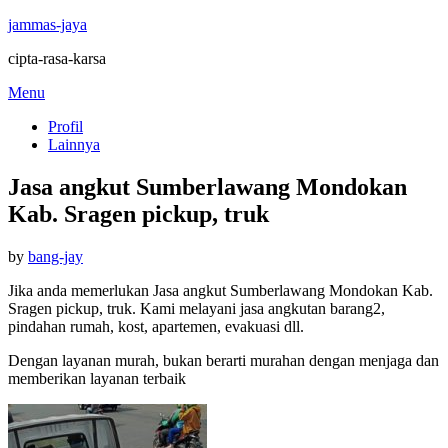
jammas-jaya
cipta-rasa-karsa
Skip
Menu
to
Profil
content
Lainnya
Jasa angkut Sumberlawang Mondokan
Kab. Sragen pickup, truk
Posted
by
bang-jay
on
Jika anda memerlukan Jasa angkut Sumberlawang Mondokan Kab.
Sragen pickup, truk. Kami melayani jasa angkutan barang2,
pindahan rumah, kost, apartemen, evakuasi dll.
Dengan layanan murah, bukan berarti murahan dengan menjaga dan
memberikan layanan terbaik