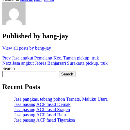
Published by
bang-jay
View all posts by bang-jay
Post
Prev
Jasa angkut Pemalang Kec. Taman pickup, truk
Next
Jasa angkut Jebres Banjarsari Surakarta pickup, truk
navigation
Search
Search
Recent Posts
Jasa pangkas, tebang pohon Ternate, Maluku Utara
Jasa pasang ACP fasad Demak
Jasa pasang ACP fasad Sragen
Jasa pasang ACP fasad Batu
Jasa pasang ACP fasad Tigaraksa