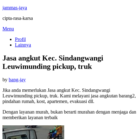
jammas-jaya
cipta-rasa-karsa
Skip
Menu
to
Profil
content
Lainnya
Jasa angkut Kec. Sindangwangi
Leuwimunding pickup, truk
Posted
by
bang-jay
on
Jika anda memerlukan Jasa angkut Kec. Sindangwangi
Leuwimunding pickup, truk. Kami melayani jasa angkutan barang2,
pindahan rumah, kost, apartemen, evakuasi dll.
Dengan layanan murah, bukan berarti murahan dengan menjaga dan
memberikan layanan terbaik