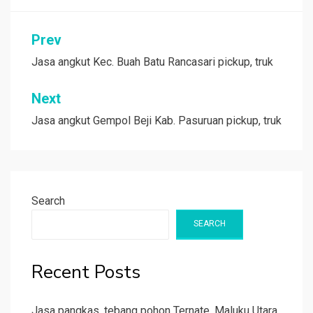
Post
Prev
navigation
Jasa angkut Kec. Buah Batu Rancasari pickup, truk
Next
Jasa angkut Gempol Beji Kab. Pasuruan pickup, truk
Search
SEARCH
Recent Posts
Jasa pangkas, tebang pohon Ternate, Maluku Utara