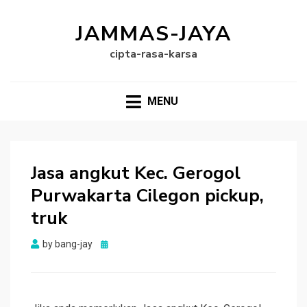
JAMMAS-JAYA
cipta-rasa-karsa
MENU
Jasa angkut Kec. Gerogol
Purwakarta Cilegon pickup,
truk
Posted
by
bang-jay
on