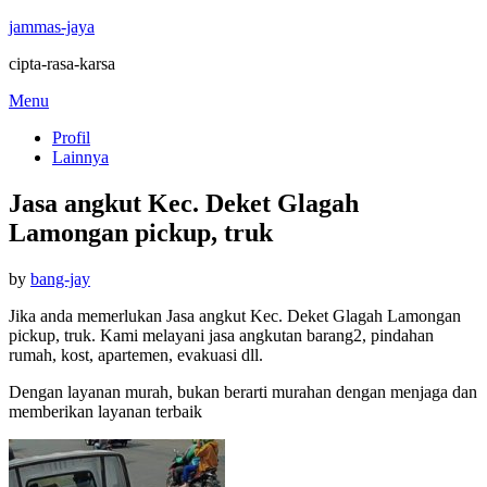
jammas-jaya
cipta-rasa-karsa
Skip
Menu
to
Profil
content
Lainnya
Jasa angkut Kec. Deket Glagah
Lamongan pickup, truk
Posted
by
bang-jay
on
Jika anda memerlukan Jasa angkut Kec. Deket Glagah Lamongan
pickup, truk. Kami melayani jasa angkutan barang2, pindahan
rumah, kost, apartemen, evakuasi dll.
Dengan layanan murah, bukan berarti murahan dengan menjaga dan
memberikan layanan terbaik