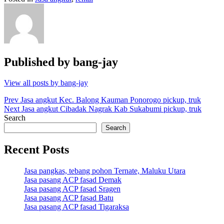
Published by
bang-jay
View all posts by bang-jay
Post
Prev
Jasa angkut Kec. Balong Kauman Ponorogo pickup, truk
Next
Jasa angkut Cibadak Nagrak Kab Sukabumi pickup, truk
navigation
Search
Search
Recent Posts
Jasa pangkas, tebang pohon Ternate, Maluku Utara
Jasa pasang ACP fasad Demak
Jasa pasang ACP fasad Sragen
Jasa pasang ACP fasad Batu
Jasa pasang ACP fasad Tigaraksa