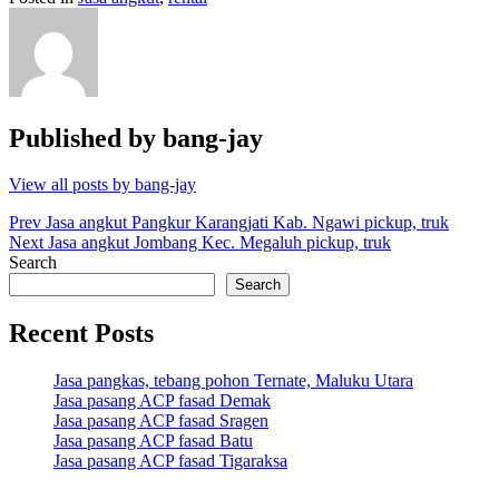
Published by
bang-jay
View all posts by bang-jay
Post
Prev
Jasa angkut Pangkur Karangjati Kab. Ngawi pickup, truk
Next
Jasa angkut Jombang Kec. Megaluh pickup, truk
navigation
Search
Search
Recent Posts
Jasa pangkas, tebang pohon Ternate, Maluku Utara
Jasa pasang ACP fasad Demak
Jasa pasang ACP fasad Sragen
Jasa pasang ACP fasad Batu
Jasa pasang ACP fasad Tigaraksa