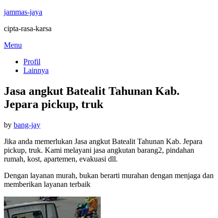
jammas-jaya
cipta-rasa-karsa
Skip
Menu
to
Profil
content
Lainnya
Jasa angkut Batealit Tahunan Kab.
Jepara pickup, truk
Posted
by
bang-jay
on
Jika anda memerlukan Jasa angkut Batealit Tahunan Kab. Jepara
pickup, truk. Kami melayani jasa angkutan barang2, pindahan
rumah, kost, apartemen, evakuasi dll.
Dengan layanan murah, bukan berarti murahan dengan menjaga dan
memberikan layanan terbaik