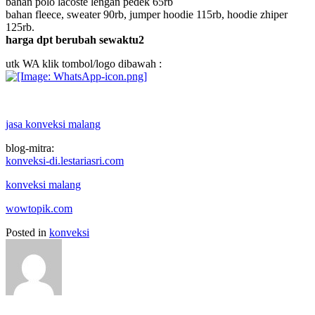
bahan polo lacoste lengan pedek 65rb
bahan fleece, sweater 90rb, jumper hoodie 115rb, hoodie zhiper
125rb.
harga dpt berubah sewaktu2
utk WA klik tombol/logo dibawah :
jasa konveksi malang
blog-mitra:
konveksi-di.lestariasri.com
konveksi malang
wowtopik.com
Posted in
konveksi