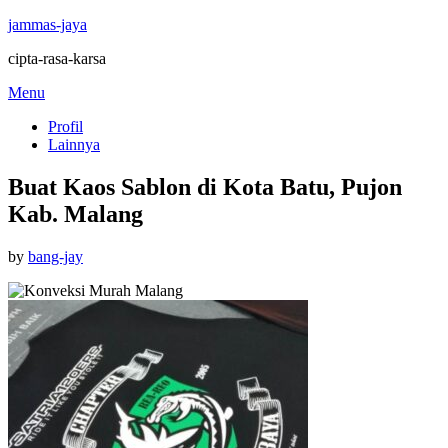
jammas-jaya
cipta-rasa-karsa
Skip
Menu
to
Profil
content
Lainnya
Buat Kaos Sablon di Kota Batu, Pujon
Kab. Malang
Posted
by
bang-jay
on