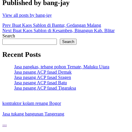
Published by
bang-jay
View all posts by bang-jay
Post
Prev
Buat Kaos Sablon di Bantur, Gedangan Malang
Next
Buat Kaos Sablon di Kesamben, Binangun Kab. Blitar
navigation
Search
Search
Recent Posts
Jasa pangkas, tebang pohon Ternate, Maluku Utara
Jasa pasang ACP fasad Demak
Jasa pasang ACP fasad Sragen
Jasa pasang ACP fasad Batu
Jasa pasang ACP fasad Tigaraksa
kontraktor kolam renang Bogor
Jasa tukang bangunan Tangerang
---