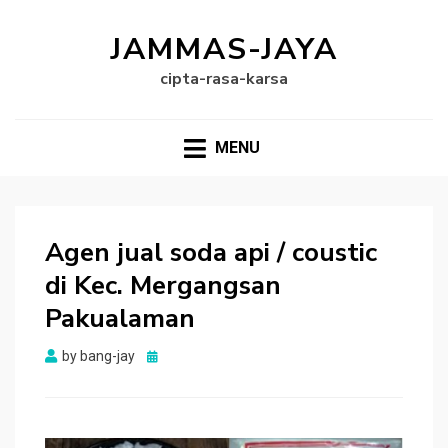
JAMMAS-JAYA
cipta-rasa-karsa
MENU
Agen jual soda api / coustic
di Kec. Mergangsan
Pakualaman
Posted
by
bang-jay
on